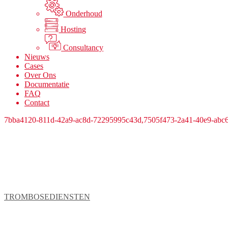
Onderhoud
Hosting
Consultancy
Nieuws
Cases
Over Ons
Documentatie
FAQ
Contact
7bba4120-811d-42a9-ac8d-72295995c43d,7505f473-2a41-40e9-abc
Ontwikkeling en beheer van applicaties vo
TROMBOSEDIENSTEN