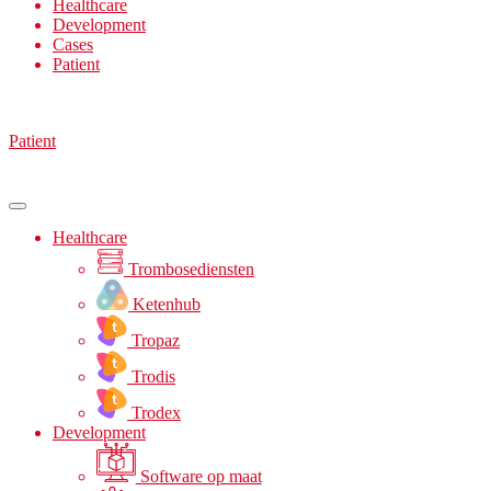
Healthcare
Development
Cases
Patient
Patient
Healthcare
Trombosediensten
Ketenhub
Tropaz
Trodis
Trodex
Development
Software op maat