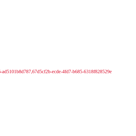
6-ad5101b8d787,67d5cf2b-ecde-4fd7-b685-6318f828529e
or trombosediensten en haar patiënten.