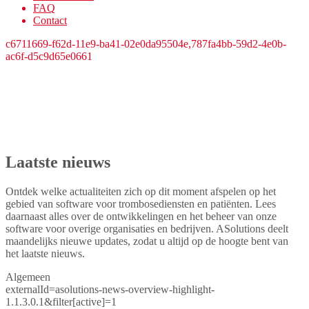
FAQ
Contact
c6711669-f62d-11e9-ba41-02e0da95504e,787fa4bb-59d2-4e0b-
ac6f-d5c9d65e0661
Nieuws
Laatste nieuws
Ontdek welke actualiteiten zich op dit moment afspelen op het
gebied van software voor trombosediensten en patiënten. Lees
daarnaast alles over de ontwikkelingen en het beheer van onze
software voor overige organisaties en bedrijven. ASolutions deelt
maandelijks nieuwe updates, zodat u altijd op de hoogte bent van
het laatste nieuws.
Algemeen
externalId=asolutions-news-overview-highlight-
1.1.3.0.1&filter[active]=1