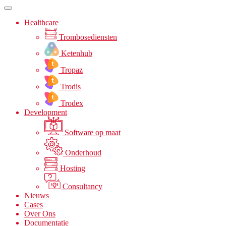
Healthcare
Trombosediensten
Ketenhub
Tropaz
Trodis
Trodex
Development
Software op maat
Onderhoud
Hosting
Consultancy
Nieuws
Cases
Over Ons
Documentatie