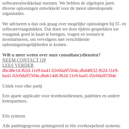
softwareontwikkelaar noemen. We hebben de afgelopen jaren
diverse oplossingen ontwikkeld voor de meest uiteenlopende
organisaties.
We adviseren u dan ook graag over mogelijke oplossingen bij IT- en
softwarevraagstukken. Dat doen we door tijdens gesprekken uw
vraagstuk goed in kaart te brengen, vragen en wensen te
inventariseren, om vervolgens met verschillende
oplossingsmogelijkheden te komen.
Wilt u meer weten over onze consultancydiensten?
NEEM CONTACT OP
LEES VERDER
dbcd8e1d-f62d-11e9-ba41-02e0da95504e,dbd4f632-f62d-11e9-
ba41-02e0da95504e,dbde14df-f62d-11e9-ba41-02e0da95504e
Uniek voor elke partij
Een aparte applicatie voor trombosediensten, patiënten en andere
ketenpartners.
Eén systeem
Alle patiëntgegevens geïntegreerd in één overkoepelend systeem.