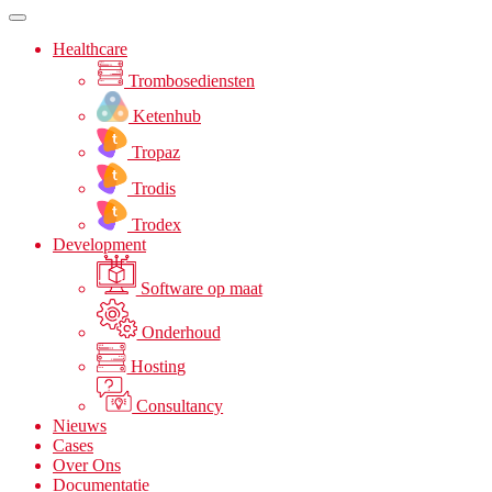
Healthcare
Trombosediensten
Ketenhub
Tropaz
Trodis
Trodex
Development
Software op maat
Onderhoud
Hosting
Consultancy
Nieuws
Cases
Over Ons
Documentatie