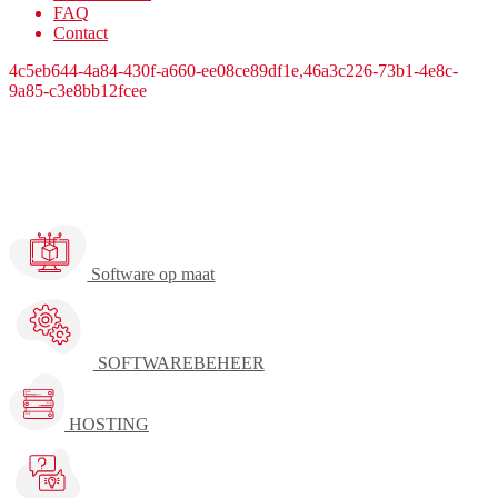
FAQ
Contact
4c5eb644-4a84-430f-a660-ee08ce89df1e,46a3c226-73b1-4e8c-
9a85-c3e8bb12fcee
Development
Software op maat
SOFTWAREBEHEER
HOSTING