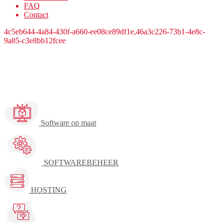
FAQ
Contact
4c5eb644-4a84-430f-a660-ee08ce89df1e,46a3c226-73b1-4e8c-
9a85-c3e8bb12fcee
Development
Software op maat
SOFTWAREBEHEER
HOSTING