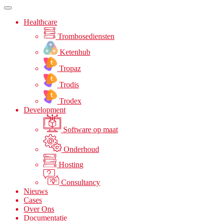
Healthcare
Trombosediensten
Ketenhub
Tropaz
Trodis
Trodex
Development
Software op maat
Onderhoud
Hosting
Consultancy
Nieuws
Cases
Over Ons
Documentatie