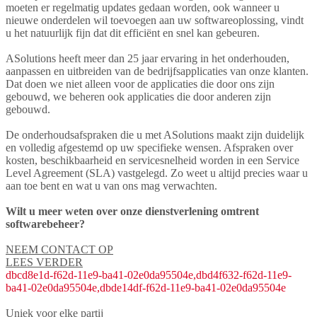
moeten er regelmatig updates gedaan worden, ook wanneer u
nieuwe onderdelen wil toevoegen aan uw softwareoplossing, vindt
u het natuurlijk fijn dat dit efficiënt en snel kan gebeuren.
ASolutions heeft meer dan 25 jaar ervaring in het onderhouden,
aanpassen en uitbreiden van de bedrijfsapplicaties van onze klanten.
Dat doen we niet alleen voor de applicaties die door ons zijn
gebouwd, we beheren ook applicaties die door anderen zijn
gebouwd.
De onderhoudsafspraken die u met ASolutions maakt zijn duidelijk
en volledig afgestemd op uw specifieke wensen. Afspraken over
kosten, beschikbaarheid en servicesnelheid worden in een Service
Level Agreement (SLA) vastgelegd. Zo weet u altijd precies waar u
aan toe bent en wat u van ons mag verwachten.
Wilt u meer weten over onze dienstverlening omtrent
softwarebeheer?
NEEM CONTACT OP
LEES VERDER
dbcd8e1d-f62d-11e9-ba41-02e0da95504e,dbd4f632-f62d-11e9-
ba41-02e0da95504e,dbde14df-f62d-11e9-ba41-02e0da95504e
Uniek voor elke partij