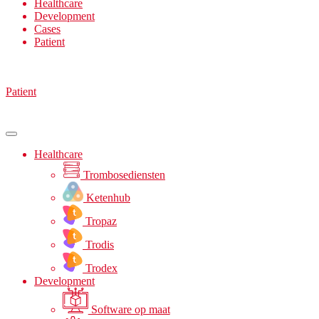
Healthcare
Development
Cases
Patient
Patient
Healthcare
Trombosediensten
Ketenhub
Tropaz
Trodis
Trodex
Development
Software op maat