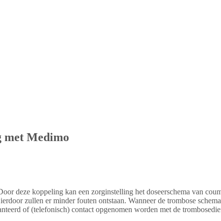
ng met Medimo
oor deze koppeling kan een zorginstelling het doseerschema van coumar
. Hierdoor zullen er minder fouten ontstaan. Wanneer de trombose sch
hanteerd of (telefonisch) contact opgenomen worden met de trombosedien