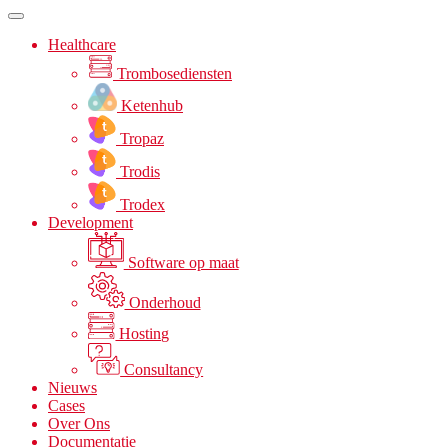
Healthcare
Trombosediensten
Ketenhub
Tropaz
Trodis
Trodex
Development
Software op maat
Onderhoud
Hosting
Consultancy
Nieuws
Cases
Over Ons
Documentatie