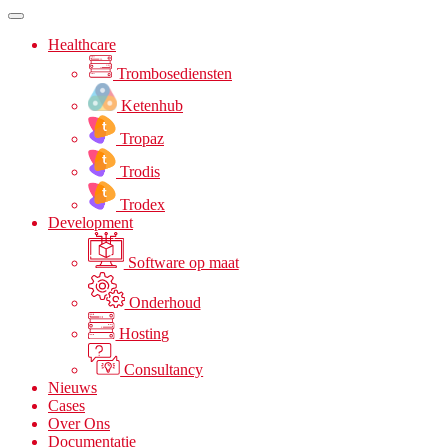
Healthcare
Trombosediensten
Ketenhub
Tropaz
Trodis
Trodex
Development
Software op maat
Onderhoud
Hosting
Consultancy
Nieuws
Cases
Over Ons
Documentatie